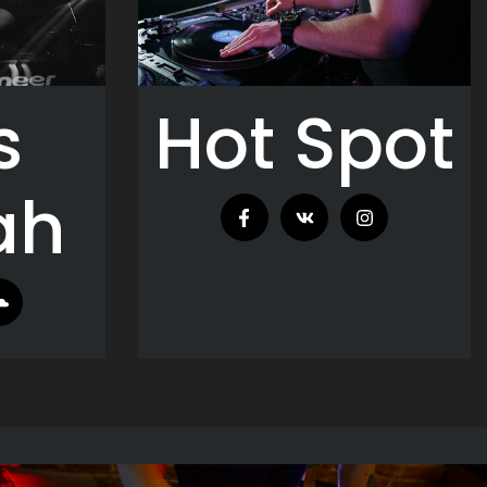
s
Hot Spot
ah