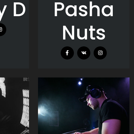
y D
Pasha
Nuts