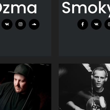
Ozma
Smok